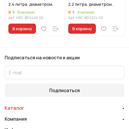
2,4 литра, диаметром
2,2 литра, диаметром
26см
24см
5
5
В наличии
В наличии
Арт.
HRC-BD2426.00
Арт.
HRC-BD2224.00
В корзину
В корзину
Подписаться
на новости и акции
Подписаться
Каталог
Компания