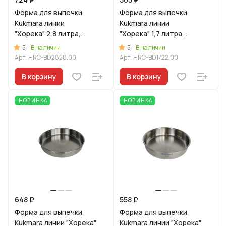
Форма для выпечки
Форма для выпечки
Kukmara линии
Kukmara линии
"Хорека" 2,8 литра,
"Хорека" 1,7 литра,
диаметром 28см
диаметром 22см
5
5
В наличии
В наличии
Арт.
HRC-BD2828.00
Арт.
HRC-BD1722.00
В корзину
В корзину
НОВИНКА
НОВИНКА
648 ₽
558 ₽
Форма для выпечки
Форма для выпечки
Kukmara линии "Хорека"
Kukmara линии "Хорека"