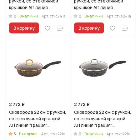
ручкой, со стеклянной
ручкой, со стеклянной
крышкой АП линия
крышкой АП линия
"Грация" (черный/
"Грация" (черный/золото)
0
0
В наличии
Арт.
сгчс241а
В наличии
Арт.
сгчз241а
серебро)
В корзину
В корзину
2 772 ₽
2 772 ₽
Сковорода 22 см с ручкой,
Сковорода 22 см с ручкой,
со стеклянной крышкой
со стеклянной крышкой
АП линия "Грация"
АП линия "Грация"
(черный/золото)
(черный/серебро)
5
0
В наличии
Арт.
сгчз221а
В наличии
Арт.
сгчс221а