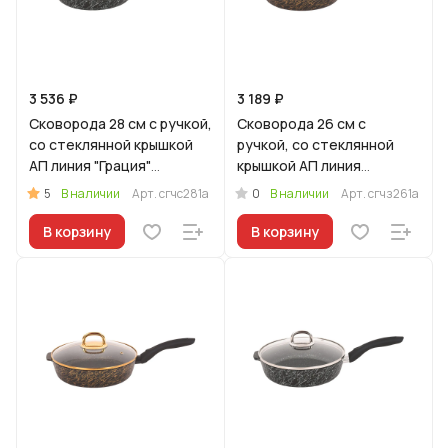
3 536 ₽
3 189 ₽
Сковорода 28 см с ручкой,
Сковорода 26 см с
со стеклянной крышкой
ручкой, со стеклянной
АП линия "Грация"
крышкой АП линия
(черный/серебро)
"Грация" (черный/золото)
5
0
В наличии
Арт.
сгчс281а
В наличии
Арт.
сгчз261а
В корзину
В корзину