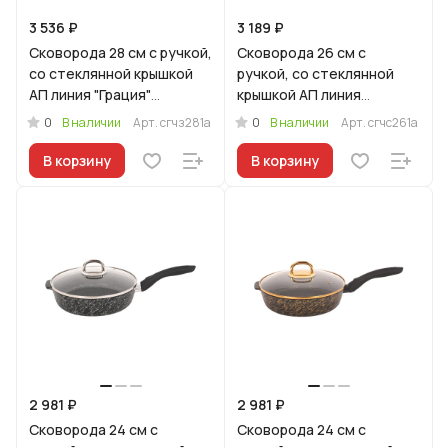
3 536 ₽
3 189 ₽
Сковорода 28 см с ручкой,
Сковорода 26 см с
со стеклянной крышкой
ручкой, со стеклянной
АП линия "Грация"
крышкой АП линия
(черный/золото)
"Грация" (черный/
0
0
В наличии
Арт.
сгчз281а
В наличии
Арт.
сгчс261а
серебро)
В корзину
В корзину
2 981 ₽
2 981 ₽
Сковорода 24 см с
Сковорода 24 см с