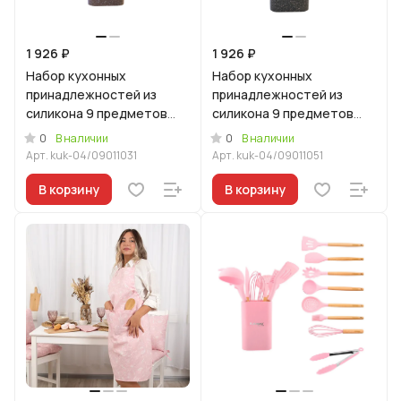
1 926 ₽
1 926 ₽
Набор кухонных
Набор кухонных
принадлежностей из
принадлежностей из
силикона 9 предметов
силикона 9 предметов
Кофейный мрамор
Гранит оригинальный
0
0
В наличии
В наличии
Арт.
kuk-04/09011031
Арт.
kuk-04/09011051
В корзину
В корзину