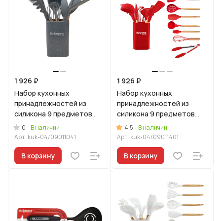
1 926 ₽
1 926 ₽
Набор кухонных
Набор кухонных
принадлежностей из
принадлежностей из
силикона 9 предметов
силикона 9 предметов
Светлый мрамор
Красный
0
4.5
В наличии
В наличии
Арт.
kuk-04/09011041
Арт.
kuk-04/09011401
В корзину
В корзину