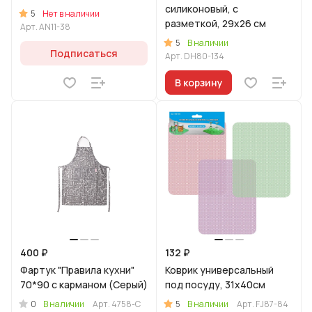
силиконовый, с
5
Нет в наличии
разметкой, 29х26 см
Арт.
AN11-38
5
В наличии
Подписаться
Арт.
DH80-134
В корзину
400 ₽
132 ₽
Фартук "Правила кухни"
Коврик универсальный
70*90 с карманом (Серый)
под посуду, 31х40см
0
5
В наличии
Арт.
4758-С
В наличии
Арт.
FJ87-84