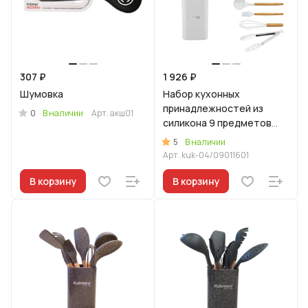
307 ₽
1 926 ₽
Шумовка
Набор кухонных
принадлежностей из
0
В наличии
Арт.
акш01
силикона 9 предметов
"Белый"
5
В наличии
Арт.
kuk-04/09011601
В корзину
В корзину