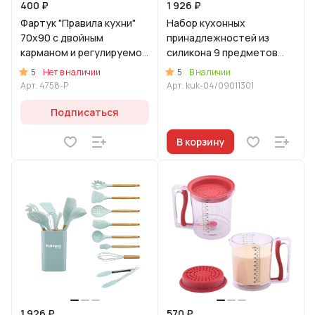
400 ₽
1 926 ₽
Фартук "Правила кухни"
Набор кухонных
70х90 с двойным
принадлежностей из
карманом и регулируемой
силикона 9 предметов
бретелью (Соцветие)
"Розовый"
5
5
Нет в наличии
В наличии
Арт.
4758-Р
Арт.
kuk-04/09011301
Подписаться
В корзину
1 926 ₽
570 ₽