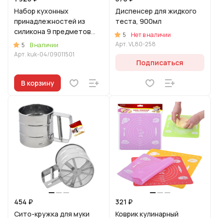
Набор кухонных
Диспенсер для жидкого
принадлежностей из
теста, 900мл
силикона 9 предметов
5
Нет в наличии
Зеленый
Арт.
VL80-258
5
В наличии
Арт.
kuk-04/09011501
Подписаться
В корзину
454 ₽
321 ₽
Сито-кружка для муки
Коврик кулинарный