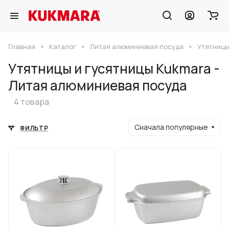
Главная
Каталог
Литая алюминиевая посуда
Утятницы
Утятницы и гусятницы Kukmara -
Литая алюминиевая посуда
4 товара
Сначала популярные
ФИЛЬТР