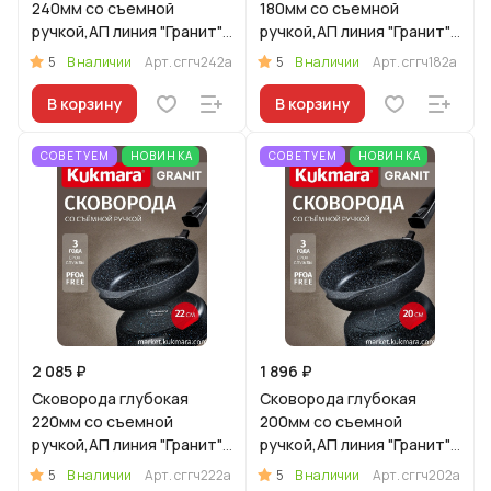
240мм со съемной
180мм со съемной
ручкой,АП линия "Гранит"
ручкой,АП линия "Гранит"
(черный)
(черный)
5
5
В наличии
Арт.
сггч242а
В наличии
Арт.
сггч182а
В корзину
В корзину
СОВЕТУЕМ
НОВИНКА
СОВЕТУЕМ
НОВИНКА
2 085 ₽
1 896 ₽
Сковорода глубокая
Сковорода глубокая
220мм со съемной
200мм со съемной
ручкой,АП линия "Гранит"
ручкой,АП линия "Гранит"
(черный)
(черный)
5
5
В наличии
Арт.
сггч222а
В наличии
Арт.
сггч202а