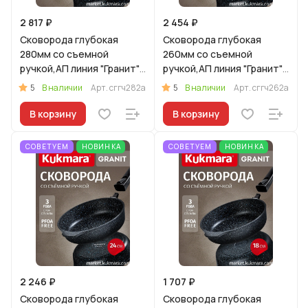
2 817 ₽
2 454 ₽
Сковорода глубокая
Сковорода глубокая
280мм со съемной
260мм со съемной
ручкой,АП линия "Гранит"
ручкой,АП линия "Гранит"
(черный)
(черный)
5
5
В наличии
Арт.
сггч282а
В наличии
Арт.
сггч262а
В корзину
В корзину
СОВЕТУЕМ
НОВИНКА
СОВЕТУЕМ
НОВИНКА
2 246 ₽
1 707 ₽
Сковорода глубокая
Сковорода глубокая